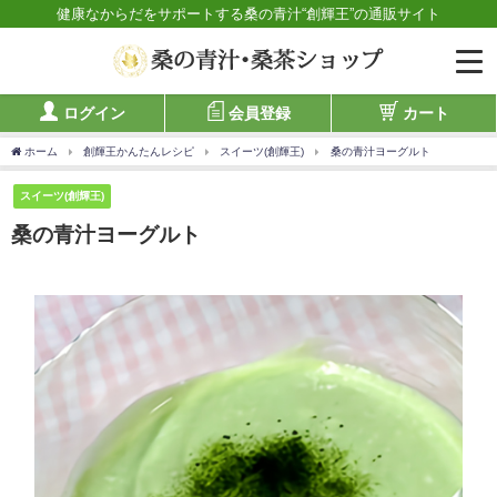
健康なからだをサポートする桑の青汁“創輝王”の通販サイト
ログイン
会員登録
カート
ホーム
創輝王かんたんレシピ
スイーツ(創輝王)
桑の青汁ヨーグルト
スイーツ(創輝王)
桑の青汁ヨーグルト