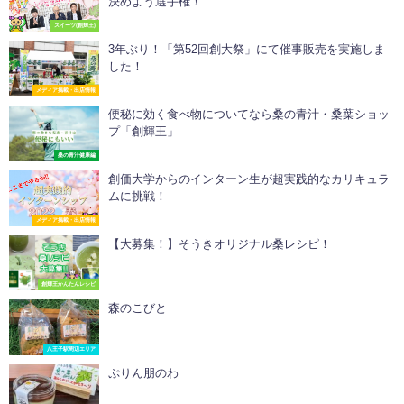
決めよう選手権！
スイーツ(創輝王)
3年ぶり！「第52回創大祭」にて催事販売を実施しま
した！
メディア掲載・出店情報
便秘に効く食べ物についてなら桑の青汁・桑葉ショッ
プ「創輝王」
桑の青汁健康編
創価大学からのインターン生が超実践的なカリキュラ
ムに挑戦！
メディア掲載・出店情報
【大募集！】そうきオリジナル桑レシピ！
創輝王かんたんレシピ
森のこびと
八王子駅周辺エリア
ぷりん朋のわ