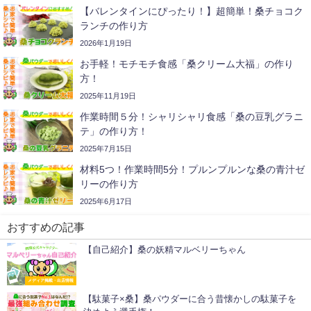
【バレンタインにぴったり！】超簡単！桑チョコク
ランチの作り方
2026年1月19日
お手軽！モチモチ食感「桑クリーム大福」の作り
方！
2025年11月19日
作業時間５分！シャリシャリ食感「桑の豆乳グラニ
テ」の作り方！
2025年7月15日
材料5つ！作業時間5分！プルンプルンな桑の青汁ゼ
リーの作り方
2025年6月17日
おすすめの記事
【自己紹介】桑の妖精マルベリーちゃん
メディア掲載・出店情報
【駄菓子×桑】桑パウダーに合う昔懐かしの駄菓子を