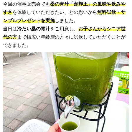
今回の催事販売会でも
桑の青汁「創輝王」の風味や飲みや
すさ
を体験していただきたい、との思いから
無料試飲・サ
ンプルプレゼントを実施
しました。
当日は
冷たい桑の青汁
をご用意し、
お子さんからシニア世
代の方
まで幅広い年齢層の方々に試飲していただくことが
できました。