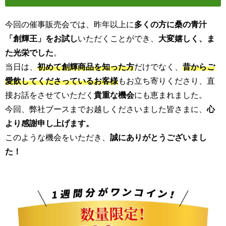
今回の催事販売会では、昨年以上に
多くの方に桑の青汁
「創輝王」をお試し
いただくことができ、
大変嬉しく、ま
た光栄でした
。
当日は、
初めて創輝商品を知った方
だけでなく、
昔からご
愛飲してくださっているお客様
もお立ち寄りくださり、直
接お話をさせていただく
貴重な機会
にも恵まれました。
今回、弊社ブースまでお越しくださいました皆さまに、
心
より感謝申し上げます。
このような機会をいただき、
誠にありがとうございまし
た！