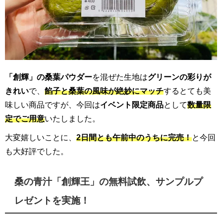
「創輝」の桑葉パウダー
を混ぜた生地は
グリーンの彩りが
きれい
で、
餡子と桑葉の風味が絶妙にマッチ
するとても美
味しい商品ですが、今回は
イベント限定商品
として
数量限
定でご用意
いたしました。
大変嬉しいことに、
2日間とも午前中のうちに完売！
と今回
も大好評でした。
桑の青汁「創輝王」の無料試飲、サンプルプ
レゼントを実施！