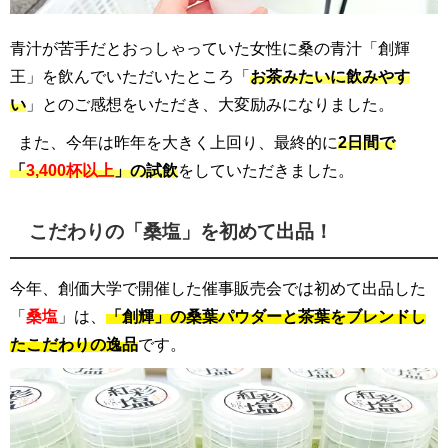
青汁が苦手だとおっしゃっていた女性に桑の青汁「創輝
王」を飲んでいただいたところ「
お茶みたいに飲みやす
い
」とのご感想をいただき、大変励みになりました。
また、今年は昨年を大きく上回り、最終的に
2日間で
「
3,400杯以上
」の試飲
をしていただきました。
こだわりの「桑塩」を初めて出品！
今年、創価大学で開催した催事販売会では初めて出品した
「
桑塩
」は、
「創輝」の桑葉パウダーと茶葉をブレンドし
たこだわりの逸品
です。