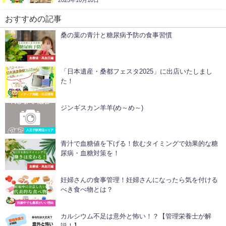
2025年10月10日
おすすめの記事
桑の葉の青汁と糖尿病予防の食事習慣
血糖値・高血圧編
「日本遺産・桑都フェスタ2025」に出店いたしまし
た！
メディア掲載・出店情報
ジンギスカン羊羊(め～め～)
八王子駅周辺エリア
青汁で血糖値を下げる！飲むタイミングで効果的な糖
尿病・血糖対策を！
血糖値・高血圧編
妊婦さんの食事管理！妊婦さんになったら気を付ける
べき食べ物とは？
妊娠中でも桑茶がいい理由
カルシウム不足は意外と怖い！？【管理栄養士が解
説！】