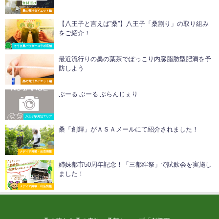
桑の青汁ダイエット編
【八王子と言えば”桑”】八王子「桑割り」の取り組み
をご紹介！
そうき桑パウダーコラボ店舗
最近流行りの桑の葉茶でぽっこり内臓脂肪型肥満を予
防しよう
桑の青汁ダイエット編
ぶーる ぶーる ぶらんじぇり
八王子駅周辺エリア
桑「創輝」がＡＳＡメールにて紹介されました！
メディア掲載・出店情報
姉妹都市50周年記念！「三都絆祭」で試飲会を実施し
ました！
メディア掲載・出店情報