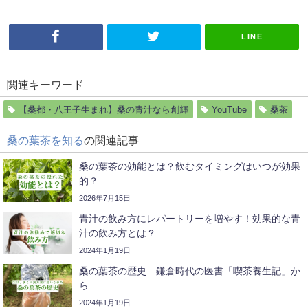
LINE
関連キーワード
【桑都・八王子生まれ】桑の青汁なら創輝
YouTube
桑茶
桑の葉茶を知る
の関連記事
桑の葉茶の効能とは？飲むタイミングはいつが効果
的？
2026年7月15日
青汁の飲み方にレパートリーを増やす！効果的な青
汁の飲み方とは？
2024年1月19日
桑の葉茶の歴史 鎌倉時代の医書「喫茶養生記」か
ら
2024年1月19日