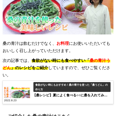
桑の青汁は飲むだけでなく、
お料理
にお使いいただいても
おいしく召し上がっていただけます。
次の記事では、
食欲がない時にも食べやすい「
桑の青汁う
どん
」のレシピをご紹介
していますので、ぜひご覧くださ
い。
食欲がない時にもおすすめ！桑の青汁を使った「桑うどん」の
作り方
【桑レシピ】夏によく食べる○○に桑を入れてみ
2022.8.23
た！？