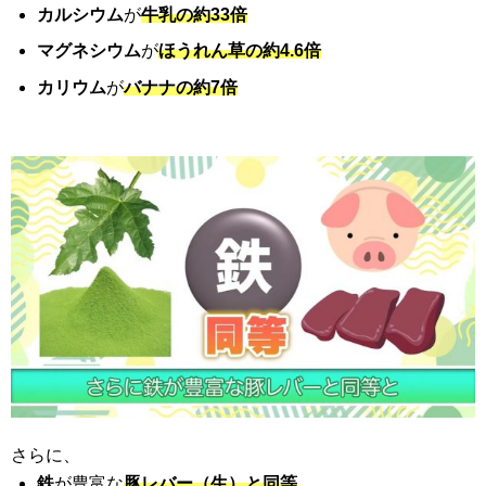
カルシウム
が
牛乳の約33倍
マグネシウム
が
ほうれん草の約4.6倍
カリウム
が
バナナの約7倍
さらに、
鉄
が豊富な
豚レバー（生）と同等