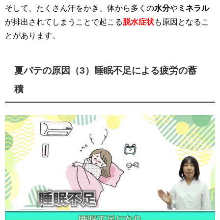
そして、たくさん汗をかき、体から多くの
水分
や
ミネラル
が排出されてしまうことで起こる
脱水症状
も原因となるこ
とがあります。
夏バテの原因（3）睡眠不足による疲労の蓄
積