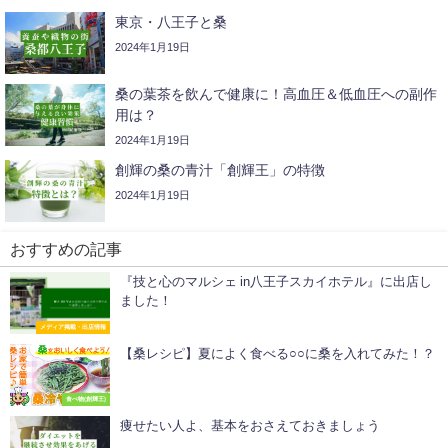
東京・八王子と桑
2024年1月19日
桑の葉茶を飲んで健康に！高血圧＆低血圧への副作
用は？
2024年1月19日
創輝の桑の青汁「創輝王」の特徴
2024年1月19日
おすすめの記事
『技と心のマルシェ in八王子スカイホテル』に出店し
ました！
メディア掲載・出店情報
【桑レシピ】夏によく食べる○○に桑を入れてみた！？
食べ物(創輝王)
痩せたい人よ、基本をおさえておきましょう