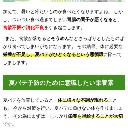
加えて、暑いと冷たいものが食べたくなりますよね。 しか
し、ついつい食べ過ぎてしまい
胃腸の調子が悪くなる
と、
食欲不振
や
消化不良
を引き起こします。
また、食欲が落ちると
そうめん
などさっぱりとしたものば
かり食べてしまいがちになります。 その結果、体に必要な
栄養が不足
し、
夏バテがひどくなるという悪循環
に陥って
しまします。
夏バテ予防のために意識したい栄養素
夏バテを放置していると、
体に様々な不調が現れる
こと
も。 今から対策を行い、夏バテに負けない体を作りましょ
う。 その為にまずは、しっかり
栄養を補給することが大切
です。