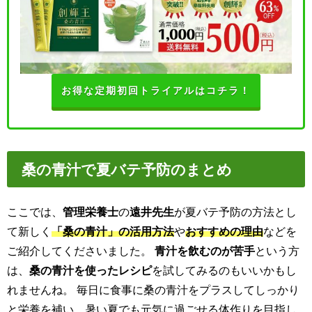
お得な定期初回トライアルはコチラ！
桑の青汁で夏バテ予防のまとめ
ここでは、
管理栄養士
の
遠井先生
が夏バテ予防の方法とし
て新しく
「桑の青汁」の活用方法
や
おすすめの理由
などを
ご紹介してくださいました。
青汁を飲むのが苦手
という方
は、
桑の青汁を使ったレシピ
を試してみるのもいいかもし
れませんね。 毎日に食事に桑の青汁をプラスしてしっかり
と栄養を補い、暑い夏でも元気に過ごせる体作りを目指し