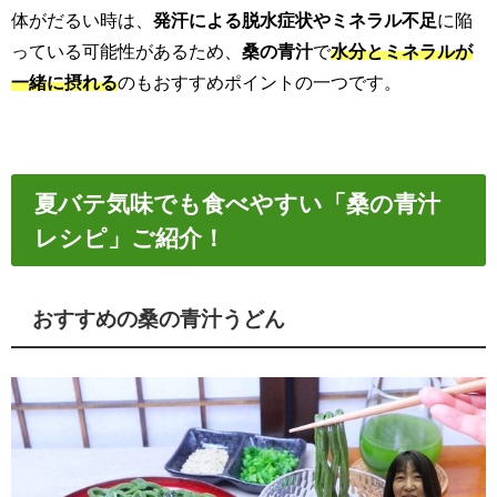
体がだるい時は、
発汗による脱水症状やミネラル不足
に陥
っている可能性があるため、
桑の青汁
で
水分とミネラルが
一緒に摂れる
のもおすすめポイントの一つです。
夏バテ気味でも食べやすい「桑の青汁
レシピ」ご紹介！
おすすめの桑の青汁うどん