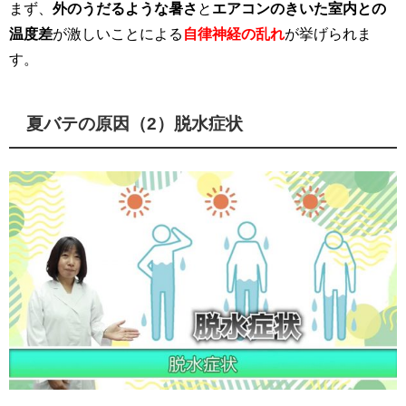
まず、
外のうだるような暑さ
と
エアコンのきいた室内との
温度差
が激しいことによる
自律神経の乱れ
が挙げられま
す。
夏バテの原因（2）脱水症状