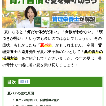
夏になると「
何だか体がだるい
」「
食欲がわかない
」「
寝
つきが悪い
」という方も多いのではないでしょうか。 その
症状、もしかしたら「
夏バテ
」かもしれません。 今回、
管
理栄養士
の
遠井先生
が夏バテ予防の1つとして「
桑の青汁の
活用方法
」をご紹介してくださいました。 今年の夏は、桑
の青汁で一緒に暑い夏を乗り切りましょう！
目次
[
隠す
]
夏バテの主な原因
夏バテの原因（1）自律神経の乱れ