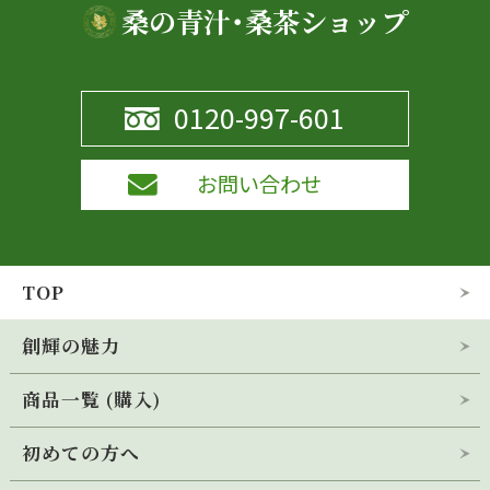
桑の青汁･桑茶ショップ
0120-997-601
お問い合わせ
TOP
創輝の魅力
商品一覧 (購入)
会社概要
初めての方へ
桑の青汁 創輝王
桑品種「創輝」のこだわり
(30袋入･1ヶ月分)