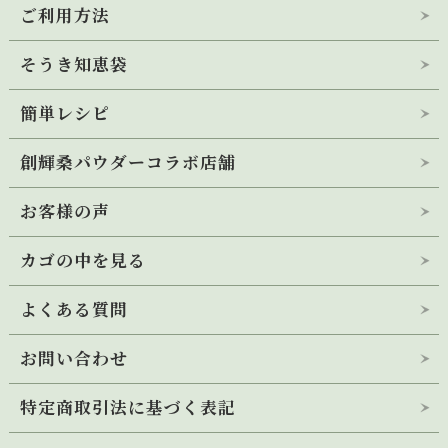
ご利用方法
桑の青汁 創輝王
メディア掲載・出店情報
(定期お届けコース)
そうき知恵袋
桑の青汁 創輝王
公式キャラクター
(定期初回トライアル)
簡単レシピ
桑の飴
創輝桑パウダーコラボ店舗
桑の青汁 創輝王
桑茶100％
(ティーバッグ)
お客様の声
そうき桑恋
桑葉100％パウダー
桑入り玄米茶
(ティーバッグ)
カゴの中を見る
桑レシピ投稿フォーム
そうき桑恋
桑葉100％パウダー
よくある質問
桑ストール
(シルク)
お問い合わせ
桑ストール
(オーガニックコットン)
特定商取引法に基づく表記