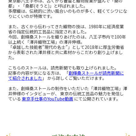
東京都八王子市は、古くから養蚕と織物産業が盛んで「桑の
都」・「桑都(そうと)」と呼ばれました。
多摩織は、伝統的に渋い風合いのものが多く、軽くてシワにな
りにくいのが特徴です。
また、古くから伝わってきた織物の技は、1980年に経済産業
省の指定伝統的工芸品に指定されました。
今回、創輝桑ストールを織りあげたのは、八王子市内で100年
以上続く「澤井織物工場」の澤井伸様。
「卓越した技能者”現代の名士”」として2018年に厚生労働省
から表彰された澤井様と共に素材からこだわり創り上げまし
た。
こちらのストールは、読売新聞でも取り上げられました。
記事の内容が気になる方は、
「
創輝桑ストールが読売新聞に
て紹介されました
」
から詳しくご覧いただけます。
また、創輝桑ストールの制作をいただいた「澤井織物工場」澤
井伸様のインタビューが、 東京の伝統工芸品の魅力を発信し
ている
東京手仕事のYouTube動画
にて公開されています。