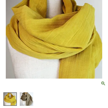
よくある質問
お問い合わせ
特定商取引法に基づく表記
プライバシーポリシー
0120-997-601
ヤマト運輸ホームページ
電話受付：平日9:00～12:00・13:00～17:00
土日祝日：FAX・インターネットのみ対応
メールでのお問い合わせはこちら