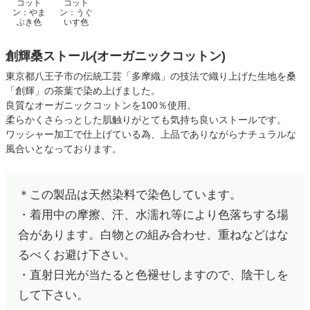
コット
コット
ン：やま
ン：うぐ
ぶき色
いす色
創輝桑ストール(オーガニックコットン)
東京都八王子市の伝統工芸「多摩織」の技法で織り上げた生地を桑
「創輝」の茶葉で染め上げました。
良質なオーガニックコットンを100％使用。
柔らかくさらっとした肌触りがとても気持ち良いストールです。
ワッシャー加工で仕上げている為、上品でありながらナチュラルな
風合いとなっております。
＊この製品は天然染料で染色しています。
・着用中の摩擦、汗、水濡れ等により色落ちする場
合があります。白物との組み合わせ、重ねなどはな
るべくお避け下さい。
・直射日光が当たると色褪せしますので、陰干しを
して下さい。