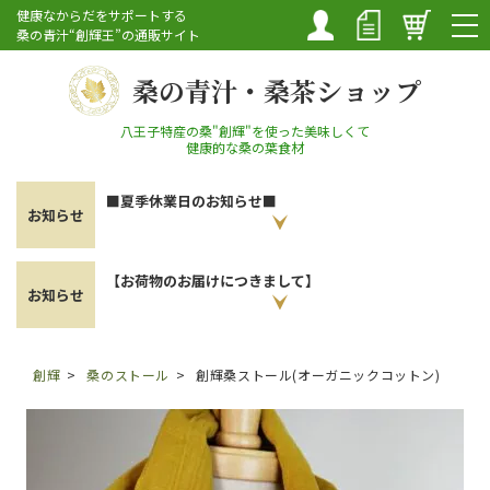
マイペ
新規会
カート
健康なからだをサポートする
ージ
員登録
桑の青汁“創輝王”の通販サイト
桑の青汁・桑茶ショップ
八王子特産の桑"創輝"を使った美味しくて
健康的な桑の葉食材
■夏季休業日のお知らせ■
TOP
お知らせ
創輝の魅力
【お荷物のお届けにつきまして】
お知らせ
商品一覧 (購入)
初めての方へ
創輝
桑のストール
創輝桑ストール(オーガニックコットン)
知恵袋・レシピ
お客様の声