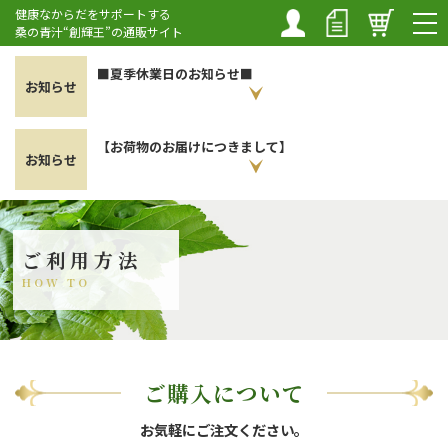
マイペ
新規会
カート
健康なからだをサポートする
ージ
員登録
桑の青汁“創輝王”の通販サイト
■夏季休業日のお知らせ■
お知らせ
【お荷物のお届けにつきまして】
お知らせ
TOP
創輝の魅力
ご利用方法
商品一覧 (購入)
HOW TO
初めての方へ
知恵袋・レシピ
ご購入について
お客様の声
お気軽にご注文ください。