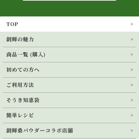
TOP
創輝の魅力
商品一覧 (購入)
会社概要
初めての方へ
桑の青汁 創輝王
桑品種「創輝」のこだわり
(30袋入･1ヶ月分)
ご利用方法
桑の青汁 創輝王
メディア掲載・出店情報
(定期お届けコース)
そうき知恵袋
桑の青汁 創輝王
公式キャラクター
(定期初回トライアル)
簡単レシピ
桑の飴
創輝桑パウダーコラボ店舗
桑の青汁 創輝王
桑茶100％
(ティーバッグ)