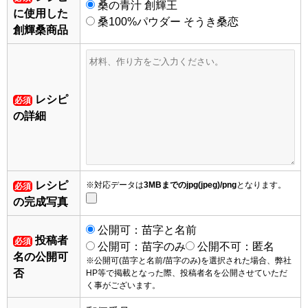
桑の青汁 創輝王
に使用した
桑100%パウダー そうき桑恋
創輝桑商品
レシピ
必須
の詳細
レシピ
※対応データは
3MBまでのjpg(jpeg)/png
となります。
必須
の完成写真
公開可：苗字と名前
投稿者
必須
公開可：苗字のみ
公開不可：匿名
名の公開可
※公開可(苗字と名前/苗字のみ)を選択された場合、弊社
否
HP等で掲載となった際、投稿者名を公開させていただ
く事がございます。