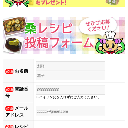
お名前
必須
電話番
必須
号
※ハイフン(-)を入れずにご入力ください。
メール
必須
アドレス
レシピ
必須