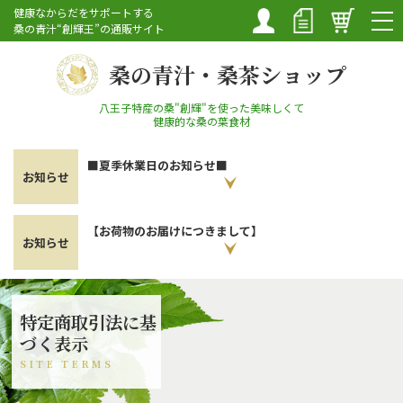
マイペ
新規会
カート
健康なからだをサポートする
ージ
員登録
桑の青汁“創輝王”の通販サイト
桑の青汁・桑茶ショップ
八王子特産の桑"創輝"を使った美味しくて
健康的な桑の葉食材
■夏季休業日のお知らせ■
TOP
お知らせ
創輝の魅力
【お荷物のお届けにつきまして】
お知らせ
商品一覧 (購入)
初めての方へ
特定商取引法に基
知恵袋・レシピ
づく表示
SITE TERMS
お客様の声