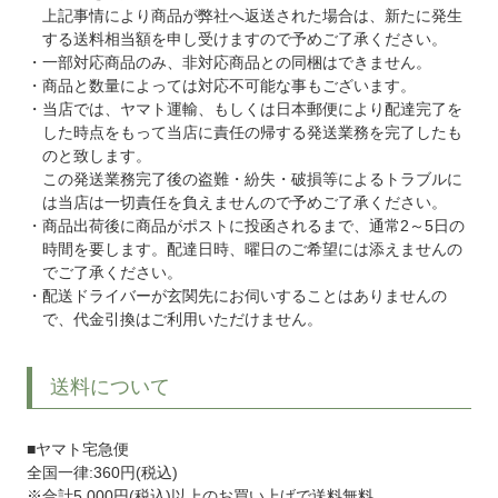
上記事情により商品が弊社へ返送された場合は、新たに発生
する送料相当額を申し受けますので予めご了承ください。
一部対応商品のみ、非対応商品との同梱はできません。
商品と数量によっては対応不可能な事もございます。
当店では、ヤマト運輸、もしくは日本郵便により配達完了を
した時点をもって当店に責任の帰する発送業務を完了したも
のと致します。
この発送業務完了後の盗難・紛失・破損等によるトラブルに
は当店は一切責任を負えませんので予めご了承ください。
商品出荷後に商品がポストに投函されるまで、通常2～5日の
時間を要します。配達日時、曜日のご希望には添えませんの
でご了承ください。
配送ドライバーが玄関先にお伺いすることはありませんの
で、代金引換はご利用いただけません。
送料について
■ヤマト宅急便
全国一律:360円(税込)
※合計5,000円(税込)以上のお買い上げで送料無料