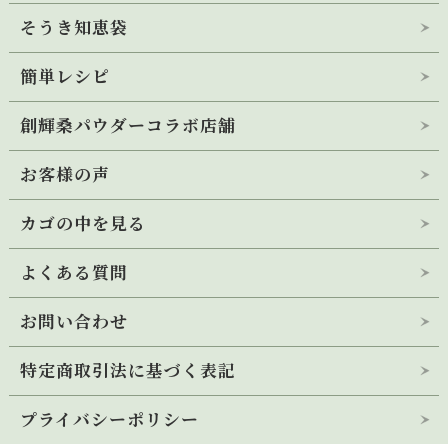
そうき知恵袋
桑の青汁 創輝王
公式キャラクター
(定期初回トライアル)
簡単レシピ
桑の飴
創輝桑パウダーコラボ店舗
桑の青汁 創輝王
桑茶100％
(ティーバッグ)
お客様の声
そうき桑恋
桑葉100％パウダー
桑入り玄米茶
(ティーバッグ)
カゴの中を見る
桑レシピ投稿フォーム
そうき桑恋
桑葉100％パウダー
よくある質問
桑ストール
(シルク)
お問い合わせ
桑ストール
(オーガニックコットン)
特定商取引法に基づく表記
プライバシーポリシー