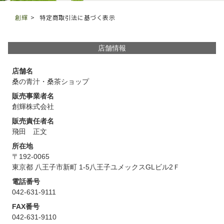
よくある質問
創輝
特定商取引法に基づく表示
お問い合わせ
特定商取引法に基づく表記
店舗情報
プライバシーポリシー
店舗名
桑の青汁・桑茶ショップ
販売事業者名
0120-997-601
創輝株式会社
ヤマト運輸ホームページ
販売責任者名
飛田 正文
電話受付：平日9:00～12:00・13:00～17:00
所在地
土日祝日：FAX・インターネットのみ対応
〒192-0065
東京都 八王子市新町 1-5八王子ユメックスGLビル2Ｆ
メールでのお問い合わせはこちら
電話番号
042-631-9111
FAX番号
042-631-9110