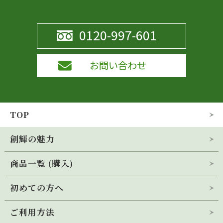
0120-997-601
お問い合わせ
TOP
創輝の魅力
商品一覧 (購入)
会社概要
初めての方へ
桑の青汁 創輝王
桑品種「創輝」のこだわり
(30袋入･1ヶ月分)
ご利用方法
桑の青汁 創輝王
メディア掲載・出店情報
(定期お届けコース)