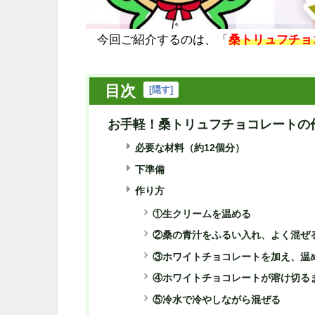
今回ご紹介するのは、「
桑トリュフチョ
目次
[
隠す
]
お手軽！桑トリュフチョコレートの
必要な材料（約12個分）
下準備
作り方
①生クリームを温める
②桑の青汁をふるい入れ、よく混ぜ
③ホワイトチョコレートを加え、温
④ホワイトチョコレートが溶け切る
⑤冷水で冷やしながら混ぜる