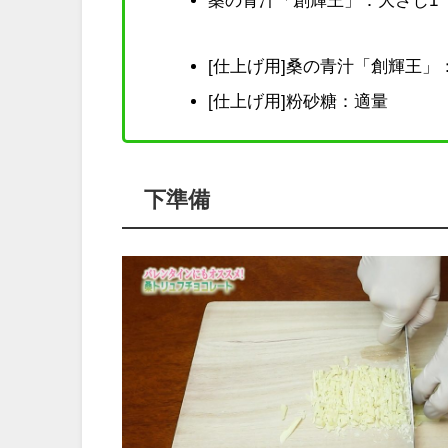
[仕上げ用]桑の青汁「創輝王」
[仕上げ用]粉砂糖：適量
下準備