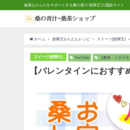
健康なからだをサポートする桑の青汁“創輝王”の通販サイト
ホーム
創輝王かんたんレシピ
スイーツ(創輝王)
スイーツ(創輝王)
YouTube
【桑都・八王子生
【バレンタインにおすす