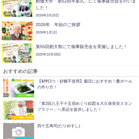
創価大学「第52回卒業式」にて催事販売会を行いま
した！
2026年3月25日
2026年 年始のご挨拶
2026年1月1日
第55回創大祭にて催事販売会を実施しました！
2025年10月28日
おすすめの記事
【材料3つ・砂糖不使用】腸活におすすめ！桑ボール
の作り方！
スイーツ(創輝王)
「第2回八王子十五宿めぐり絵図＆大久保長安スタン
プラリー」へ景品を提供しました！
メディア掲載・出店情報
四十五寿司(だりめすし)