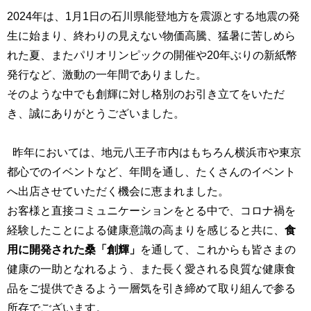
2024年は、1月1日の
石川県能登地方を震源とする地震の発
生に始まり、
終わりの見えない物価高騰、猛暑に苦しめら
れた夏、またパリオリンピックの開催や20年ぶりの新紙幣
発行など、激動の一年間でありました。
そのような中でも創輝に対し格別のお引き立てをいただ
き、誠にありがとうございました。
昨年においては、地元八王子市内はもちろん横浜市や東京
都心でのイベントなど、年間を通し、たくさんのイベント
へ出店させていただく機会に恵まれました。
お客様と直接コミュニケーションをとる中で、コロナ禍を
経験したことによる健康意識の高まりを感じると共に、
食
用に開発された桑「創輝」
を通して、これからも皆さまの
健康の一助となれるよう、また長く愛される
良質な健康食
品をご提供できるよう
一層気を引き締めて取り組んで参る
所存でございます。