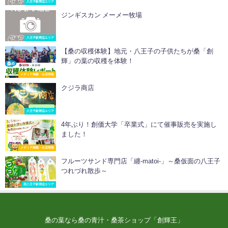
八王子駅周辺エリア
ジンギスカン メーメー牧場
八王子駅周辺エリア
【桑の収穫体験】地元・八王子の子供たちが桑「創
輝」の葉の収穫を体験！
メディア掲載・出店情報
クジラ商店
八王子駅周辺エリア
4年ぶり！創価大学「卒業式」にて催事販売を実施し
ました！
メディア掲載・出店情報
フルーツサンド専門店「纏-matoi-」～桑仮面の八王子
つれづれ散歩～
西八王子駅周辺エリア
桑の葉なら桑の青汁・桑茶ショップ「創輝王」