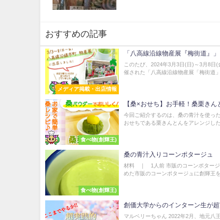
おすすめの記事
「八高線沿線物産展『梅街道』」
このたび、2024年3月3日(日)～3月8
催された「八高線沿線物産展「梅街道」」
メディア掲載・出店情報
【桑×おせち】お手軽！桑栗きん
今回ご紹介するのは、桑の青汁を使った
おせちである栗きんとんをアレンジした、
食べ物(創輝王)
桑の青汁入りコーンポタージュ
材料 ｜ 1人前 市販のコーンポタージュ 
めた市販のコーンポタージュに創輝王を1
食べ物(創輝王)
創価大学からのインターン生が超
マルベリーちゃん 2022年2月、地元