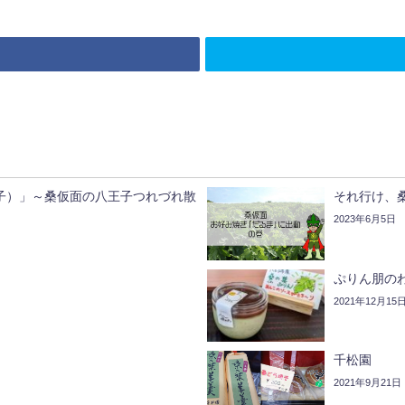
トラ八王子）」～桑仮面の八王子つれづれ散
それ行け、
2023年6月5日
ぷりん朋の
2021年12月15
千松園
2021年9月21日