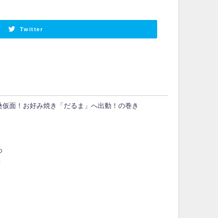
Twitter
桑仮面！お好み焼き「だるま」へ出動！の巻き
わ
日