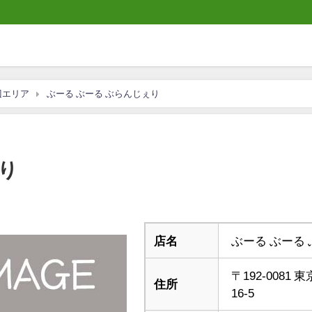
辺エリア
ぶーる ぶーる ぶらんじぇり
り
店名
ぶーる ぶーる
〒192-008
住所
16-5