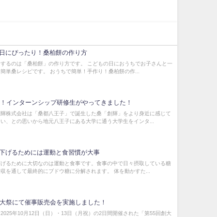
日にぴったり！桑柏餅の作り方
するのは「桑柏餅」の作り方です。 こどもの日におうちでお子さんと一
簡単桑レシピです。 おうちで簡単！手作り！桑柏餅の作...
年春！インターンシップ研修生がやってきました！
創輝株式会社は「桑都八王子」で誕生した桑「創輝」をより身近に感じて
い、との思いから地元八王子にある大学に通う大学生をインタ...
下げるためには運動と食習慣が大事
下げるために大切なのは運動と食事です。食事の中で日々摂取している糖
収を通して最終的にブドウ糖に分解されます。 体を動かすた...
創大祭にて催事販売会を実施しました！
2025年10月12日（日）・13日（月祝）の2日間開催された「第55回創大