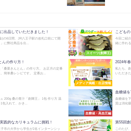
に出品していただきました！
こどもの
日(金)の6日間、JR八王子駅の改札口前にて開
今回ご紹介
に弊社商品を出...
緒に作れる
スイーツ(創輝王)
とんの作り方！
2024
「桑栗きんとん」の作り方。 お正月の定番
私たち、
簡単桑レシピです。 定番お...
いただきた
メディア掲載・出店情報
血糖値を
200g 桑の青汁「創輝王」 1包 作り方 温
血糖値を
包入れて、かき...
質は消化吸
血糖値・高血圧編
実践的なカリキュラムに挑戦！
第55回
八王子市の大学から学生が2名インターンシッ
このたび、