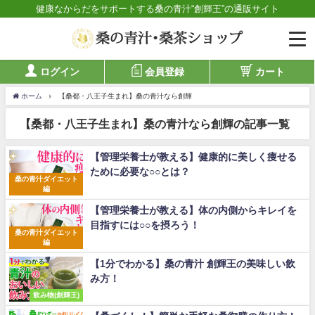
健康なからだをサポートする桑の青汁“創輝王”の通販サイト
ログイン
会員登録
カート
ホーム
【桑都・八王子生まれ】桑の青汁なら創輝
【桑都・八王子生まれ】桑の青汁なら創輝の記事一覧
【管理栄養士が教える】健康的に美しく痩せる
ために必要な○○とは？
桑の青汁ダイエット
編
【管理栄養士が教える】体の内側からキレイを
目指すには○○を摂ろう！
桑の青汁ダイエット
編
【1分でわかる】桑の青汁 創輝王の美味しい飲
み方！
飲み物(創輝王)