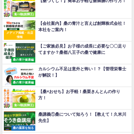
【桑づくし！】簡単お手軽な桑御膳の作り方！
食べ物(創輝王)
【会社案内】桑の青汁と言えば創輝株式会社！
本社をご案内！
メディア掲載・出店
情報
【ご家族必見】お子様の成長に必要な〇〇足り
てますか？桑都八王子の桑で健康に
桑の青汁健康編
カルシウム不足は意外と怖い！？【管理栄養士
が解説！】
桑の青汁健康編
【桑×おせち】お手軽！桑栗きんとんの作り
方！
食べ物(創輝王)
桑講義①桑について知ろう！【教えて！久米川
先生】
桑の葉茶を知る