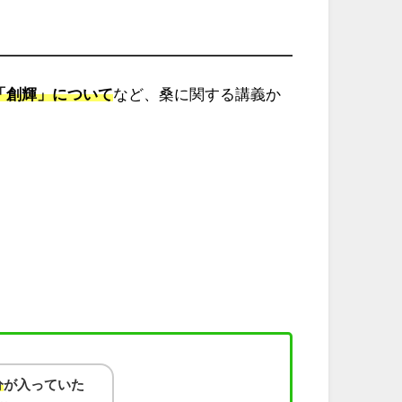
「創輝」について
など、桑に関する講義か
分
が入っていた