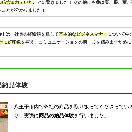
3倍含まれていた
ことに驚きました！ その他にも桑は実、根、葉、
うことが分かりました！
前中は、社長の経験談を通して
基本的なビジネスマナー
について学
手に好印象
を与え、コミュニケーションの第一歩を踏み出すために
品納品体験
八王子市内で弊社の商品を取り扱ってくださってい
り、実際に
商品の納品体験
を行いました。