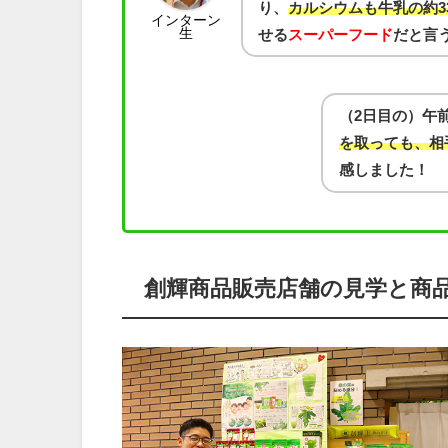
り、
カルシウムも牛乳の約3
インターン
生
せる
スーパーフード
だと言
（2日目の）午
を取っても、相
感しました！
創輝商品販売店舗の見学と商