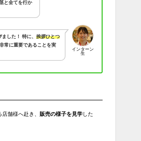
茎と全てを行か
びました！ 特に、
挨拶ひとつ
非常に重要であることを実
インターン
生
る店舗様へ赴き、
販売の様子を見学
した