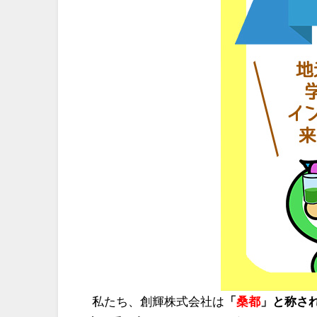
私たち、創輝株式会社は
「
桑都
」と称さ