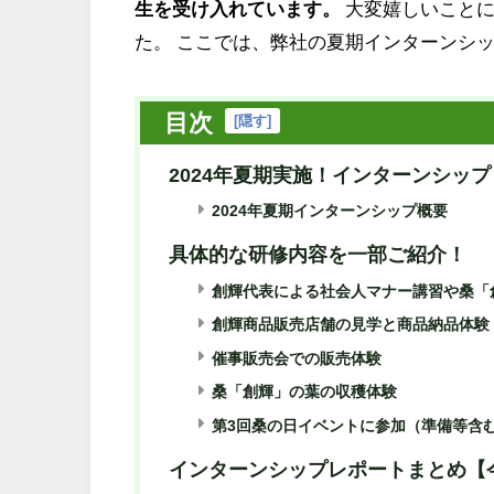
生を受け入れています。
大変嬉しいこと
た。
ここでは、弊社の夏期インターンシ
目次
[
隠す
]
2024年夏期実施！インターンシップ
2024年夏期インターンシップ概要
具体的な研修内容を一部ご紹介！
創輝代表による社会人マナー講習や桑「
創輝商品販売店舗の見学と商品納品体験
催事販売会での販売体験
桑「創輝」の葉の収穫体験
第3回桑の日イベントに参加（準備等含
インターンシップレポートまとめ【