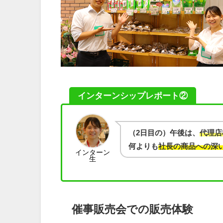
インターンシップレポート②
（2日目の）午後は、
代理店
何よりも
社長の商品への深
インターン
生
催事販売会での販売体験