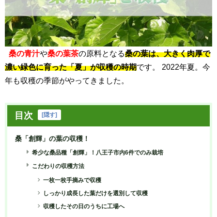
桑の青汁
や
桑の葉茶
の原料となる
桑の葉は、大きく肉厚で
濃い緑色に育った「夏」が収穫の時期
です。 2022年夏。今
年も収穫の季節がやってきました。
目次
[
隠す
]
桑「創輝」の葉の収穫！
希少な桑品種「創輝」！八王子市内6件でのみ栽培
こだわりの収穫方法
一枚一枚手摘みで収穫
しっかり成長した葉だけを選別して収穫
収穫したその日のうちに工場へ