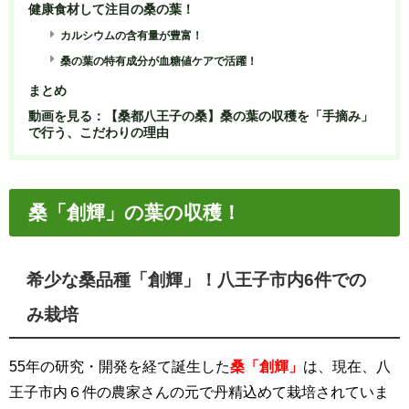
健康食材して注目の桑の葉！
カルシウムの含有量が豊富！
桑の葉の特有成分が血糖値ケアで活躍！
まとめ
動画を見る：【桑都八王子の桑】桑の葉の収穫を「手摘み」
で行う、こだわりの理由
桑「創輝」の葉の収穫！
希少な桑品種「創輝」！八王子市内6件での
み栽培
55年の研究・開発を経て誕生した
桑「創輝」
は、現在、八
王子市内６件の農家さんの元で丹精込めて栽培されていま