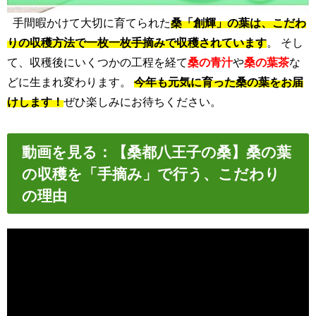
手間暇かけて大切に育てられた
桑「創輝」の葉は、こだわ
りの収穫方法で一枚一枚手摘みで収穫されています
。 そし
て、収穫後にいくつかの工程を経て
桑の青汁
や
桑の葉茶
な
どに生まれ変わります。
今年も元気に育った桑の葉をお届
けします！
ぜひ楽しみにお待ちください。
動画を見る：
【桑都八王子の桑】桑の葉
の収穫を「手摘み」で行う、こだわり
の理由