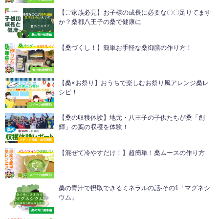
【ご家族必見】お子様の成長に必要な〇〇足りてます
か？桑都八王子の桑で健康に
桑の青汁健康編
【桑づくし！】簡単お手軽な桑御膳の作り方！
食べ物(創輝王)
【桑×お祭り】おうちで楽しむお祭り風アレンジ桑レ
シピ！
スイーツ(創輝王)
【桑の収穫体験】地元・八王子の子供たちが桑「創
輝」の葉の収穫を体験！
メディア掲載・出店情報
【混ぜて冷やすだけ！】超簡単！桑ムースの作り方
スイーツ(創輝王)
桑の青汁で摂取できるミネラルの話-その1「マグネシ
ウム」
桑の青汁健康編