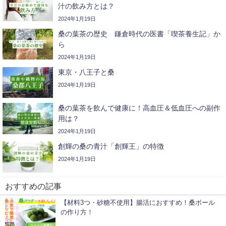
汁の飲み方とは？
2024年1月19日
桑の葉茶の歴史 鎌倉時代の医書「喫茶養生記」か
ら
2024年1月19日
東京・八王子と桑
2024年1月19日
桑の葉茶を飲んで健康に！高血圧＆低血圧への副作
用は？
2024年1月19日
創輝の桑の青汁「創輝王」の特徴
2024年1月19日
おすすめの記事
【材料3つ・砂糖不使用】腸活におすすめ！桑ボール
の作り方！
スイーツ(創輝王)