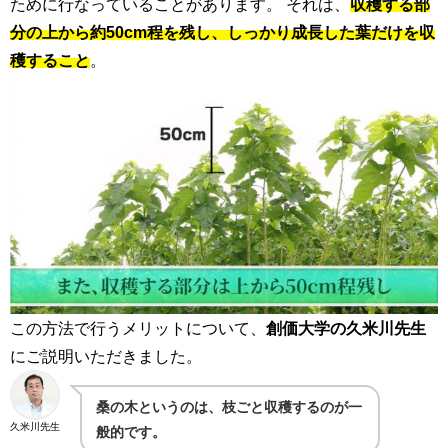
ために行なっていることがあります。 それは、
収穫する部
分の上から約50cm程を残し、しっかり成長した葉だけを収
穫すること
。
この方法で行うメリットについて、
創価大学の久米川先生
にご説明いただきました。
桑の木というのは、
枝ごと収穫するのが一
久米川先生
般的
です。