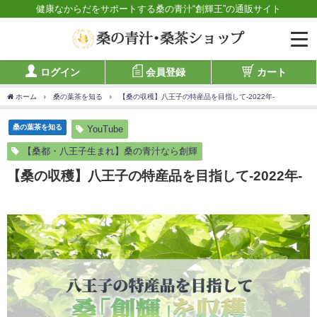
健康なからだをサポートする桑の青汁“創輝王”の通販サイト
ログイン
会員登録
カート
ホーム
桑の葉茶を知る
【桑の収穫】八王子の特産品を目指して-2022年-
桑の葉茶を知る
YouTube
【桑都・八王子生まれ】桑の青汁なら創輝
【桑の収穫】八王子の特産品を目指して-2022年-