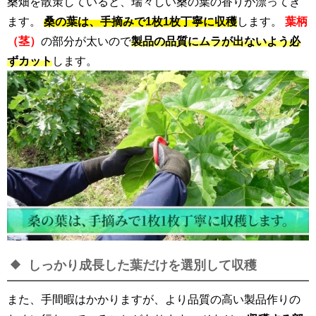
桑畑を散策していると、瑞々しい桑の葉の香りが漂ってき
ます。
桑の葉は、手摘みで1枚1枚丁寧に収穫
します。
葉柄
（茎）
の部分が太いので
製品の品質にムラが出ないよう必
ずカット
します。
しっかり成長した葉だけを選別して収穫
また、手間暇はかかりますが、より品質の高い製品作りの