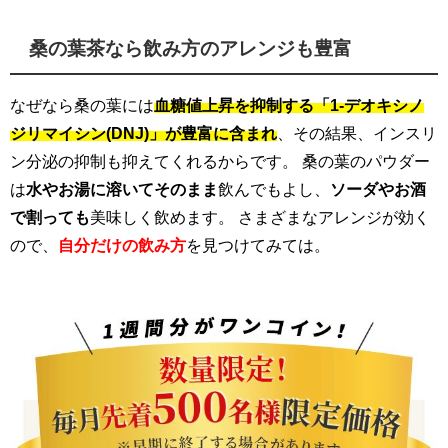
桑の葉茶なら飲み方のアレンジも豊富
なぜなら桑の葉には
血糖値上昇を抑制する「1-デオキシノ
ジリマイシン(DNJ)」が豊富に含まれ
、その結果、インスリ
ン分泌の抑制も抑えてくれるからです。 桑の葉のパウダー
は
水やお湯に溶いてそのまま
飲んでもよし、
ソーダやお酒
で割っても
美味しく飲めます。 さまざまなアレンジが効く
ので、
自分だけの飲み方
を見つけてみては。