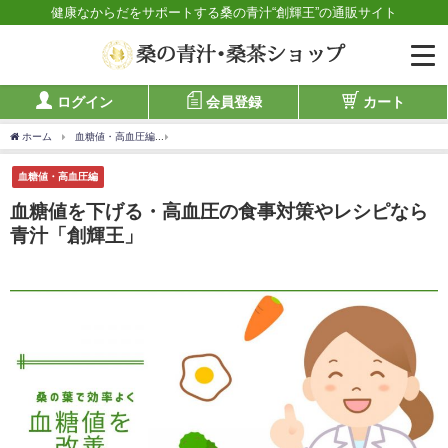
健康なからだをサポートする桑の青汁“創輝王”の通販サイト
ログイン
会員登録
カート
ホーム
血糖値・高血圧編
血糖値を下げる・高血圧の食事対策やレシピなら青汁「創
血糖値・高血圧編
血糖値を下げる・高血圧の食事対策やレシピなら
青汁「創輝王」