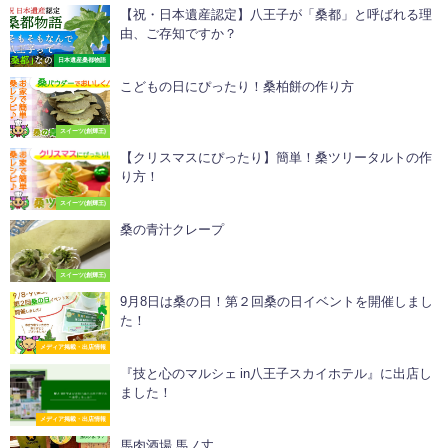
【祝・日本遺産認定】八王子が「桑都」と呼ばれる理
由、ご存知ですか？
日本遺産桑都物語
こどもの日にぴったり！桑柏餅の作り方
スイーツ(創輝王)
【クリスマスにぴったり】簡単！桑ツリータルトの作
り方！
スイーツ(創輝王)
桑の青汁クレープ
スイーツ(創輝王)
9月8日は桑の日！第２回桑の日イベントを開催しまし
た！
メディア掲載・出店情報
『技と心のマルシェ in八王子スカイホテル』に出店し
ました！
メディア掲載・出店情報
馬肉酒場 馬ノ丈