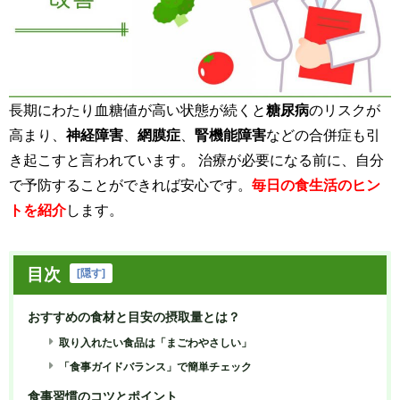
長期にわたり血糖値が高い状態が続くと
糖尿病
のリスクが
高まり、
神経障害
、
網膜症
、
腎機能障害
などの合併症も引
き起こすと言われています。 治療が必要になる前に、自分
で予防することができれば安心です。
毎日の食生活のヒン
トを紹介
します。
目次
[
隠す
]
おすすめの食材と目安の摂取量とは？
取り入れたい食品は「まごわやさしい」
「食事ガイドバランス」で簡単チェック
食事習慣のコツとポイント