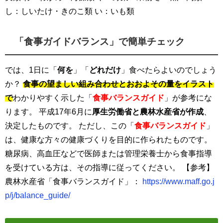
し：しいたけ・きのこ類 い：いも類
「食事ガイドバランス」で簡単チェック
では、1日に「
何を
」「
どれだけ
」食べたらよいのでしょう
か？
食事の望ましい組み合わせとおおよその量をイラスト
で
わかりやすく示した「
食事バランスガイド
」が参考にな
ります。 平成17年6月に
厚生労働省と農林水産省が作成
、
決定したものです。 ただし、この「
食事バランスガイド
」
は、健康な方々の健康づくりを目的に作られたものです。
糖尿病、高血圧などで医師または管理栄養士から食事指導
を受けている方は、その指導に従ってください。 【参考】
農林水産省「食事バランスガイド」：
https://www.maff.go.j
p/j/balance_guide/