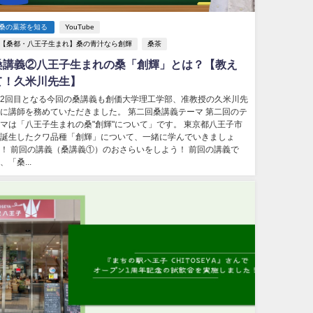
桑の葉茶を知る
YouTube
【桑都・八王子生まれ】桑の青汁なら創輝
桑茶
桑講義②八王子生まれの桑「創輝」とは？【教え
て！久米川先生】
2回目となる今回の桑講義も創価大学理工学部、准教授の久米川先
に講師を務めていただきました。 第二回桑講義テーマ 第二回のテ
マは「八王子生まれの桑"創輝"について」です。 東京都八王子市
誕生したクワ品種「創輝」について、一緒に学んでいきましょ
！ 前回の講義（桑講義①）のおさらいをしよう！ 前回の講義で
、「桑...