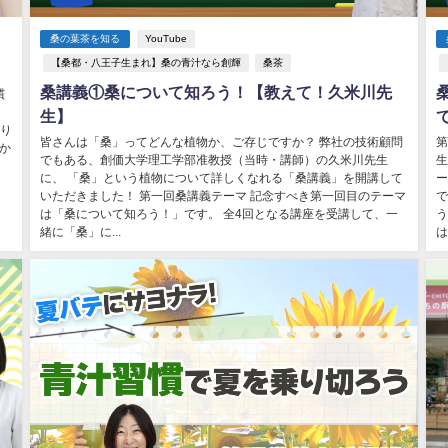
桑の葉茶を知る
YouTube
【桑都・八王子生まれ】桑の青汁なら創輝
桑茶
桑講義①桑について知ろう！【教えて！久米川先
慣
、
生】
なり
皆さんは「桑」ってどんな植物か、ご存じですか？ 弊社の技術顧問
第
か
でもある、創価大学理工学部准教授（当時・講師）の久米川先生
生
、
に、 「桑」という植物について詳しくなれる「桑講義」を開講して
ー
いただきました！ 第一回桑講義テーマ 記念すべき第一回目のテーマ
で
は「桑について知ろう！」です。 全4回となる講座を受講して、一
う
緒に「桑」に...
は